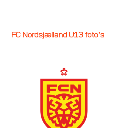
N
Sa
FC Nordsjælland U13 foto's