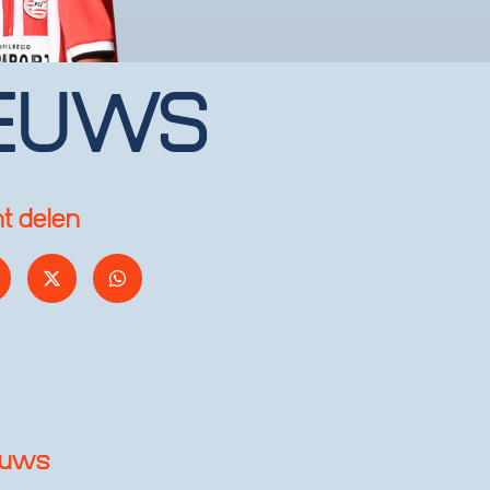
EUWS
ht delen
euws