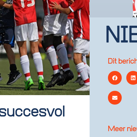
NI
Dit beric
succesvol
Meer ni