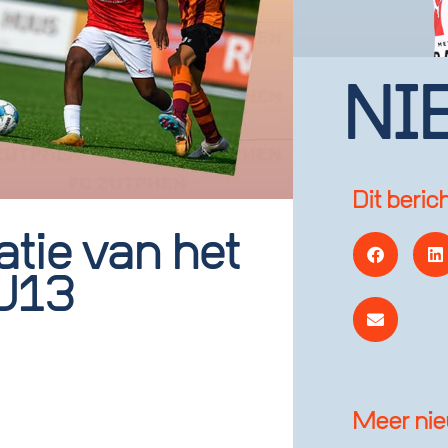
NI
Dit beric
tie van het
 U13
Meer ni