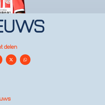
EUWS
ht delen
euws