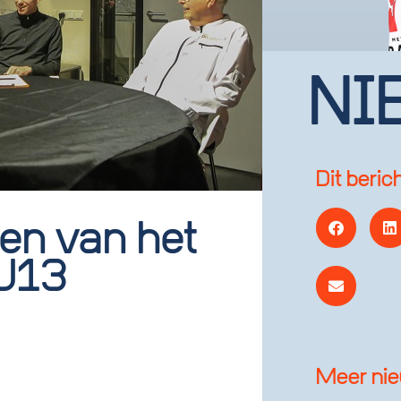
NI
Dit beric
en van het
 U13
Meer ni