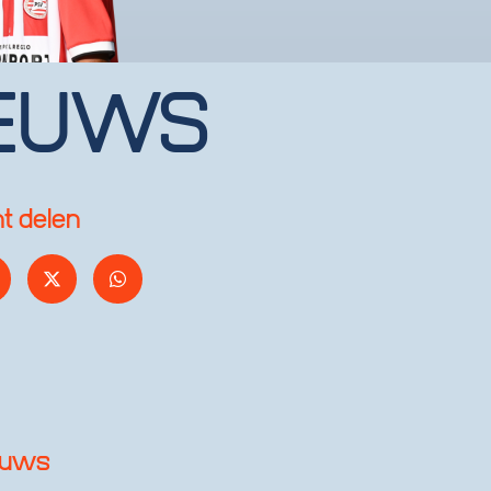
EUWS
ht delen
euws