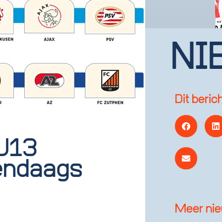
NI
Dit beric
 U13
endaags
Meer ni