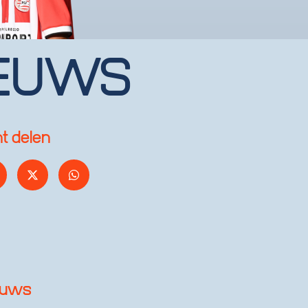
EUWS
ht delen
euws